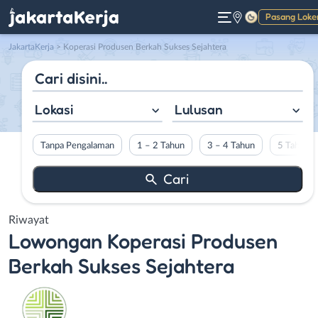
Pasang Loke
Gelap
JakartaKerja
>
Koperasi Produsen Berkah Sukses Sejahtera
Lokasi
Lulusan
Tanpa Pengalaman
1 – 2 Tahun
3 – 4 Tahun
5 Tahun L
Riwayat
Lowongan
Koperasi Produsen
Berkah Sukses Sejahtera