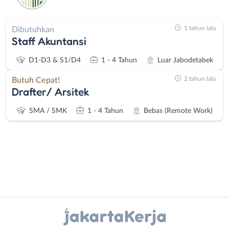
1 tahun lalu
Dibutuhkan
Staff Akuntansi
D1-D3 & S1/D4
1 - 4 Tahun
Luar Jabodetabek
2 tahun lalu
Butuh Cepat!
Drafter/ Arsitek
SMA / SMK
1 - 4 Tahun
Bebas (Remote Work)
Instagram
WhatsApp
Administrasi
Bebas
Ahli
(Remote
X - Twitter
Telegram
Gizi
Work)
Ahli
Bekasi
Kanal Lainnya..
Kecantikan
Bogor