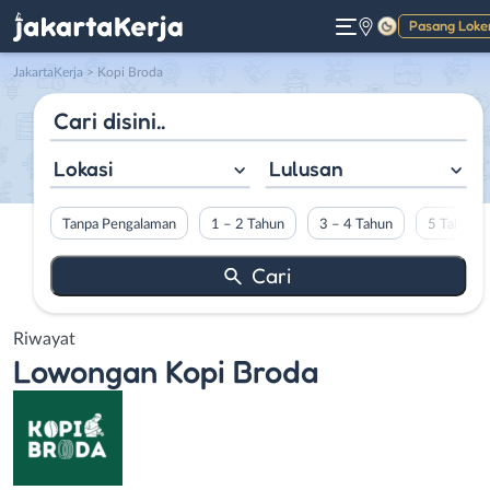
Pasang Loke
Gelap
JakartaKerja
>
Kopi Broda
Lokasi
Lulusan
Tanpa Pengalaman
1 – 2 Tahun
3 – 4 Tahun
5 Tahun L
Riwayat
Lowongan
Kopi Broda