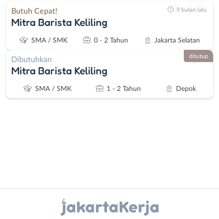
9 bulan lalu
Butuh Cepat!
Mitra Barista Keliling
SMA / SMK
0 - 2 Tahun
Jakarta Selatan
ditutup
Dibutuhkan
Mitra Barista Keliling
SMA / SMK
1 - 2 Tahun
Depok
Administrasi
Bebas
Ahli
(Remote
Instagram
WhatsApp
Gizi
Work)
Ahli
Bekasi
X - Twitter
Telegram
Kecantikan
Bogor
Analis
Depok
Kanal Lainnya..