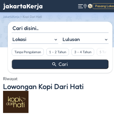
Pasang Loke
Gelap
JakartaKerja
>
Kopi Dari Hati
Lokasi
Lulusan
Tanpa Pengalaman
1 – 2 Tahun
3 – 4 Tahun
5 Tahun L
Riwayat
Lowongan
Kopi Dari Hati