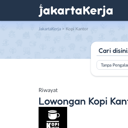
JakartaKerja
>
Kopi Kantor
Tanpa Pengal
Riwayat
Lowongan
Kopi Kan