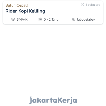
4 bulan lalu
Butuh Cepat!
Rider Kopi Keliling
SMA/K
0 - 2 Tahun
Jabodetabek
Administrasi
Bebas
Ahli
(Remote
Gizi
Work)
Ahli
Bekasi
Kecantikan
Bogor
Analis
Depok
Instagram
WhatsApp
/
Jakarta
Peneliti
Barat
X - Twitter
Telegram
Animator
Jakarta
Apoteker
Pusat
Kanal Lainnya..
Arsitek
Jakarta