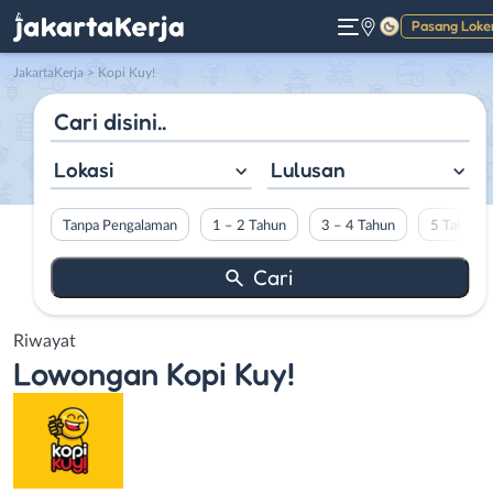
Pasang Loke
Gelap
JakartaKerja
>
Kopi Kuy!
Lokasi
Lulusan
Tanpa Pengalaman
1 – 2 Tahun
3 – 4 Tahun
5 Tahun L
Riwayat
Lowongan
Kopi Kuy!