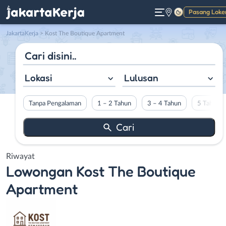
Pasang Loke
Gelap
JakartaKerja
>
Kost The Boutique Apartment
Lokasi
Lulusan
Tanpa Pengalaman
1 – 2 Tahun
3 – 4 Tahun
5 Tahun L
Riwayat
Lowongan
Kost The Boutique
Apartment