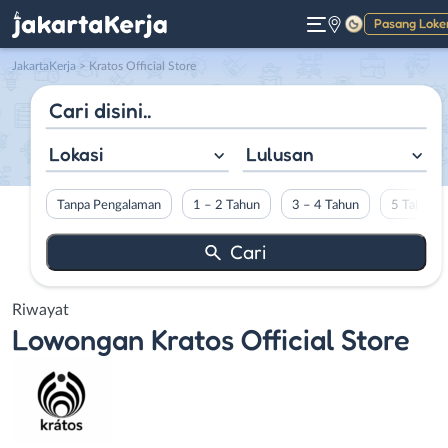
Pasang Loke
Gelap
JakartaKerja
>
Kratos Official Store
Lokasi
Lulusan
Tanpa Pengalaman
1 – 2 Tahun
3 – 4 Tahun
5 Tahun L
Riwayat
Lowongan
Kratos Official Store