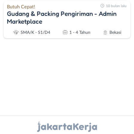
10 bulan lalu
Butuh Cepat!
Gudang & Packing Pengiriman - Admin
Marketplace
SMA/K - S1/D4
1 - 4 Tahun
Bekasi
Administrasi
Bebas
Ahli
(Remote
Gizi
Work)
Ahli
Bekasi
Kecantikan
Bogor
Instagram
WhatsApp
Analis
Depok
/
Jakarta
X - Twitter
Telegram
Peneliti
Barat
Animator
Jakarta
Kanal Lainnya..
Apoteker
Pusat