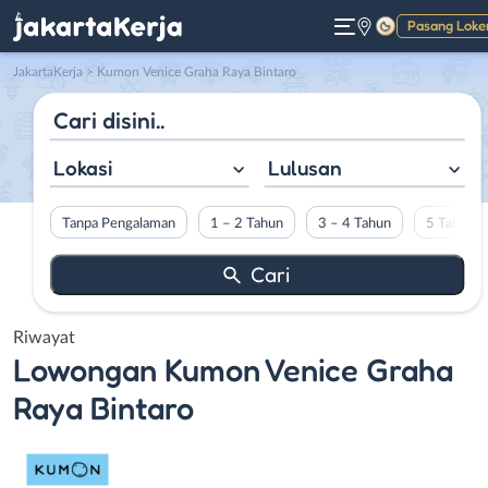
Pasang Loke
Gelap
JakartaKerja
>
Kumon Venice Graha Raya Bintaro
Lokasi
Lulusan
Tanpa Pengalaman
1 – 2 Tahun
3 – 4 Tahun
5 Tahun L
Riwayat
Lowongan
Kumon Venice Graha
Raya Bintaro