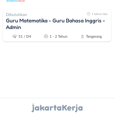
1 tahun lalu
Dibutuhkan
Guru Matematika - Guru Bahasa Inggris -
Admin
S1 / D4
1 - 2 Tahun
Tangerang
Administrasi
Bebas
Ahli
(Remote
Gizi
Work)
Instagram
WhatsApp
Ahli
Bekasi
Kecantikan
Bogor
X - Twitter
Telegram
Analis
Depok
/
Jakarta
Kanal Lainnya..
Peneliti
Barat