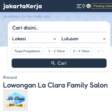
Pasang Loke
Gelap
JakartaKerja
>
La Clara Family Salon
Lokasi
Lulusan
Tanpa Pengalaman
1 – 2 Tahun
3 – 4 Tahun
5 Tahun L
Riwayat
Lowongan
La Clara Family Salon