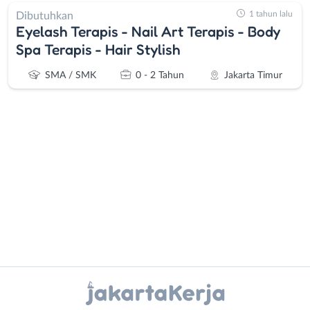
1 tahun lalu
Dibutuhkan
Eyelash Terapis - Nail Art Terapis - Body
Spa Terapis - Hair Stylish
SMA / SMK
0 - 2 Tahun
Jakarta Timur
Administrasi
Bebas
Ahli
(Remote
Gizi
Work)
Ahli
Bekasi
Kecantikan
Bogor
Instagram
WhatsApp
Analis
Depok
/
Jakarta
X - Twitter
Telegram
Peneliti
Barat
Animator
Jakarta
Kanal Lainnya..
Apoteker
Pusat