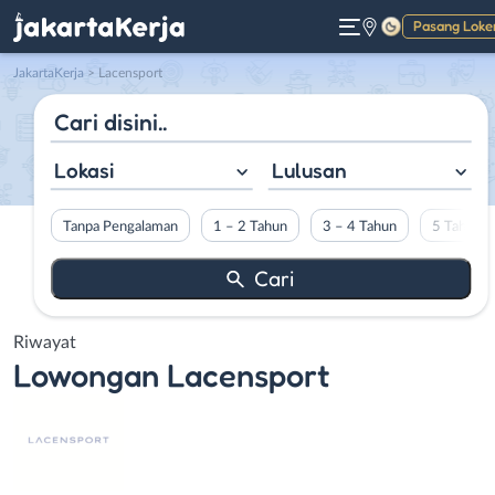
Pasang Loke
Gelap
JakartaKerja
>
Lacensport
Lokasi
Lulusan
Tanpa Pengalaman
1 – 2 Tahun
3 – 4 Tahun
5 Tahun L
Riwayat
Lowongan
Lacensport