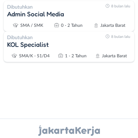
8 bulan lalu
Dibutuhkan
Admin Social Media
SMA / SMK
0 - 2 Tahun
Jakarta Barat
8 bulan lalu
Dibutuhkan
KOL Specialist
SMA/K - S1/D4
1 - 2 Tahun
Jakarta Barat
Administrasi
Bebas
Ahli
(Remote
Instagram
WhatsApp
Gizi
Work)
Ahli
Bekasi
X - Twitter
Telegram
Kecantikan
Bogor
Analis
Depok
Kanal Lainnya..