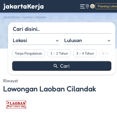
Pasang Loke
Gelap
JakartaKerja
>
Laoban Cilandak
Lokasi
Lulusan
Tanpa Pengalaman
1 – 2 Tahun
3 – 4 Tahun
5 Tahun L
Riwayat
Lowongan
Laoban Cilandak