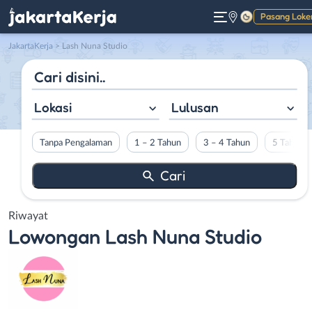
Pasang Loke
Gelap
JakartaKerja
>
Lash Nuna Studio
Lokasi
Lulusan
Tanpa Pengalaman
1 – 2 Tahun
3 – 4 Tahun
5 Tahun L
Riwayat
Lowongan
Lash Nuna Studio