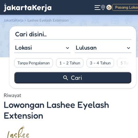
Pasang Loke
Gelap
JakartaKerja
>
Lashee Eyelash Extension
Lokasi
Lulusan
Tanpa Pengalaman
1 – 2 Tahun
3 – 4 Tahun
5 Tahun L
Riwayat
Lowongan
Lashee Eyelash
Extension