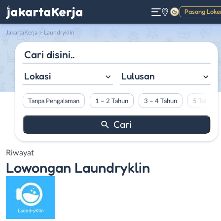
Pasang Loke
Gelap
JakartaKerja
>
Laundryklin
Lokasi
Lulusan
Tanpa Pengalaman
1 – 2 Tahun
3 – 4 Tahun
5 Tahun L
Riwayat
Lowongan
Laundryklin