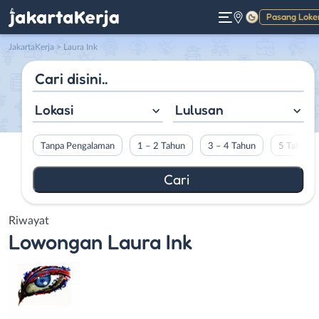
Pasang Loke
Gelap
JakartaKerja
>
Laura Ink
Lokasi
Lulusan
Tanpa Pengalaman
1 – 2 Tahun
3 – 4 Tahun
5 Tahun L
Riwayat
Lowongan
Laura Ink