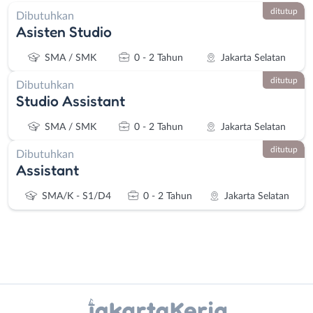
ditutup
Dibutuhkan
Asisten Studio
SMA / SMK
0 - 2 Tahun
Jakarta Selatan
ditutup
Dibutuhkan
Studio Assistant
SMA / SMK
0 - 2 Tahun
Jakarta Selatan
ditutup
Dibutuhkan
Assistant
SMA/K - S1/D4
0 - 2 Tahun
Jakarta Selatan
Instagram
WhatsApp
Administrasi
Bebas
X - Twitter
Telegram
Ahli
(Remote