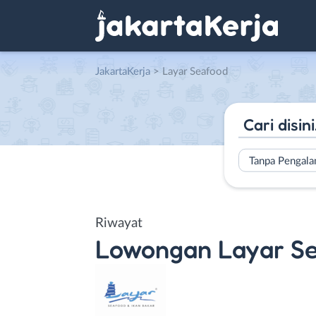
JakartaKerja
>
Layar Seafood
Tanpa Pengal
Riwayat
Lowongan
Layar S