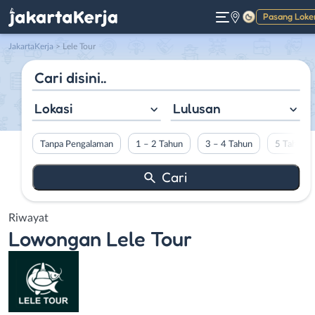
Pasang Loke
Gelap
JakartaKerja
>
Lele Tour
Lokasi
Lulusan
Tanpa Pengalaman
1 – 2 Tahun
3 – 4 Tahun
5 Tahun L
Riwayat
Lowongan
Lele Tour