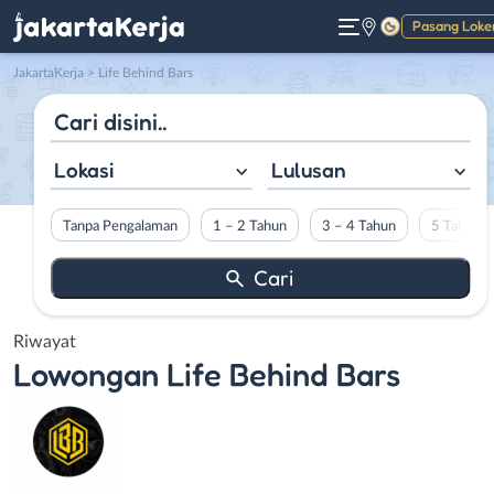
Pasang Loke
Gelap
JakartaKerja
>
Life Behind Bars
Lokasi
Lulusan
Tanpa Pengalaman
1 – 2 Tahun
3 – 4 Tahun
5 Tahun L
Riwayat
Lowongan
Life Behind Bars