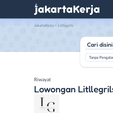
JakartaKerja
>
Litllegrils
Tanpa Pengal
Riwayat
Lowongan
Litllegril