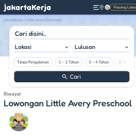
Pasang Loke
Gelap
JakartaKerja
>
Little Avery Preschool
Lokasi
Lulusan
Tanpa Pengalaman
1 – 2 Tahun
3 – 4 Tahun
5 Tahun L
Riwayat
Lowongan
Little Avery Preschool