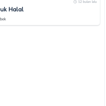
12 bulan lalu
uk Halal
abek