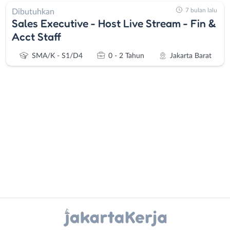
7 bulan lalu
Dibutuhkan
Sales Executive - Host Live Stream - Fin &
Acct Staff
SMA/K - S1/D4
0 - 2 Tahun
Jakarta Barat
Administrasi
Bebas
Ahli
(Remote
Gizi
Work)
Ahli
Bekasi
Kecantikan
Bogor
Instagram
WhatsApp
Analis
Depok
/
Jakarta
X - Twitter
Telegram
Peneliti
Barat
Animator
Jakarta
Kanal Lainnya..
Apoteker
Pusat