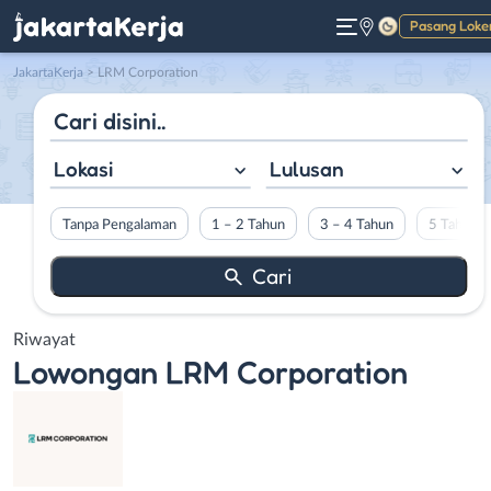
Pasang Loke
Gelap
JakartaKerja
>
LRM Corporation
Lokasi
Lulusan
Tanpa Pengalaman
1 – 2 Tahun
3 – 4 Tahun
5 Tahun L
Riwayat
Lowongan
LRM Corporation