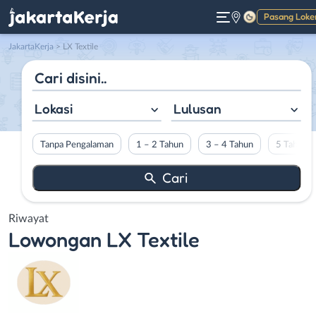
Pasang Loke
Gelap
JakartaKerja
>
LX Textile
Lokasi
Lulusan
Tanpa Pengalaman
1 – 2 Tahun
3 – 4 Tahun
5 Tahun L
Riwayat
Lowongan
LX Textile