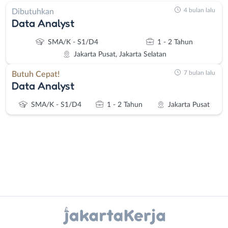
4 bulan lalu
Dibutuhkan
Data Analyst
SMA/K - S1/D4
1 - 2 Tahun
Jakarta Pusat, Jakarta Selatan
7 bulan lalu
Butuh Cepat!
Data Analyst
SMA/K - S1/D4
1 - 2 Tahun
Jakarta Pusat
Administrasi
Bebas
Instagram
WhatsApp
Ahli
(Remote
Gizi
Work)
X - Twitter
Telegram
Ahli
Bekasi
Kecantikan
Bogor
Kanal Lainnya..