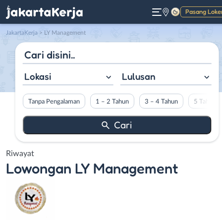
Pasang Loke
Gelap
JakartaKerja
>
LY Management
Lokasi
Lulusan
Tanpa Pengalaman
1 – 2 Tahun
3 – 4 Tahun
5 Tahun L
Riwayat
Lowongan
LY Management