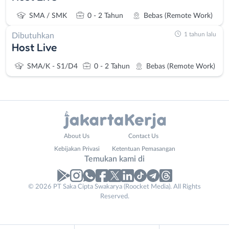
SMA / SMK
0 - 2 Tahun
Bebas (Remote Work)
1 tahun lalu
Dibutuhkan
Host Live
SMA/K - S1/D4
0 - 2 Tahun
Bebas (Remote Work)
Administrasi
Bebas
About Us
Contact Us
Ahli
(Remote
Kebijakan Privasi
Ketentuan Pemasangan
Gizi
Work)
Temukan kami di
Ahli
Bekasi
Kecantikan
Bogor
© 2026 PT Saka Cipta Swakarya (Roocket Media). All Rights
Analis
Depok
Reserved.
/
Jakarta
Peneliti
Barat
Animator
Jakarta