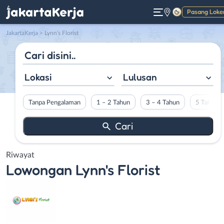
Pasang Loke
Gelap
JakartaKerja
>
Lynn's Florist
Lokasi
Lulusan
Tanpa Pengalaman
1 – 2 Tahun
3 – 4 Tahun
5 Tahun L
Riwayat
Lowongan
Lynn's Florist