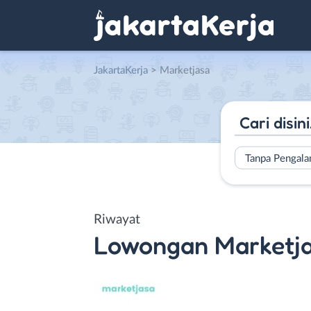
JakartaKerja
>
Marketjasa
Tanpa Pengal
Riwayat
Lowongan
Marketj