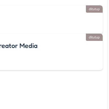
ditutup
ditutup
reator Media