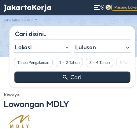
Pasang Loke
Gelap
JakartaKerja
>
MDLY
Lokasi
Lulusan
Tanpa Pengalaman
1 – 2 Tahun
3 – 4 Tahun
5 Tahun L
Riwayat
Lowongan
MDLY