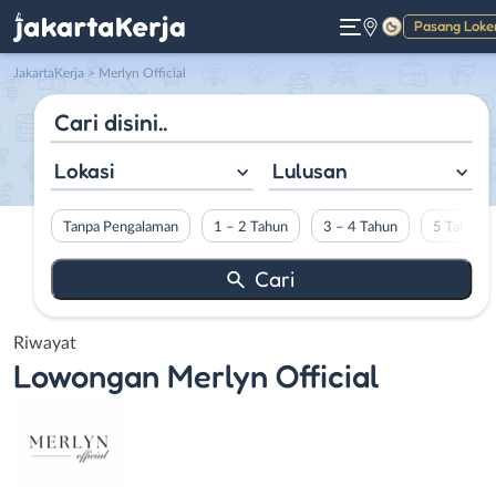
Pasang Loke
Gelap
JakartaKerja
>
Merlyn Official
Lokasi
Lulusan
Tanpa Pengalaman
1 – 2 Tahun
3 – 4 Tahun
5 Tahun L
Riwayat
Lowongan
Merlyn Official