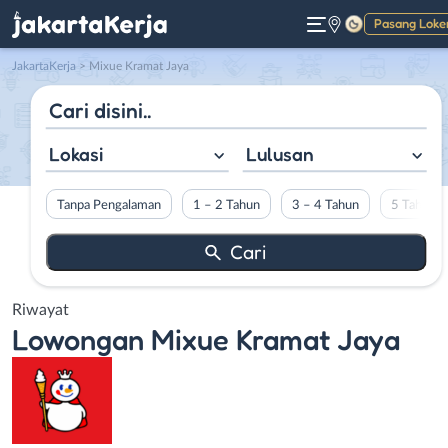
Pasang Loke
Gelap
JakartaKerja
>
Mixue Kramat Jaya
Lokasi
Lulusan
Tanpa Pengalaman
1 – 2 Tahun
3 – 4 Tahun
5 Tahun L
Riwayat
Lowongan
Mixue Kramat Jaya