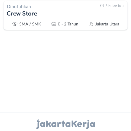
5 bulan lalu
Dibutuhkan
Crew Store
SMA / SMK
0 - 2 Tahun
Jakarta Utara
Administrasi
Bebas
Ahli
(Remote
Gizi
Work)
Ahli
Bekasi
Kecantikan
Bogor
Analis
Depok
Instagram
WhatsApp
/
Jakarta
Peneliti
Barat
X - Twitter
Telegram
Animator
Jakarta
Apoteker
Pusat
Kanal Lainnya..
Arsitek
Jakarta