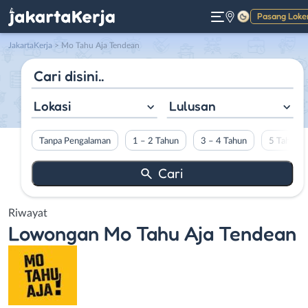
Pasang Loke
Gelap
JakartaKerja
>
Mo Tahu Aja Tendean
Lokasi
Lulusan
Tanpa Pengalaman
1 – 2 Tahun
3 – 4 Tahun
5 Tahun L
Riwayat
Lowongan
Mo Tahu Aja Tendean