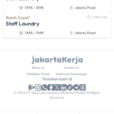
SMA / SMK
Jakarta Pusat
3 tahun lalu
Butuh Cepat!
Staff Laundry
SMA / SMK
Jakarta Pusat
Administrasi
Bebas
About Us
Contact Us
Ahli
(Remote
Kebijakan Privasi
Ketentuan Pemasangan
Gizi
Work)
Temukan kami di
Ahli
Bekasi
Kecantikan
Bogor
© 2026 PT Saka Cipta Swakarya (Roocket Media). All Rights
Analis
Depok
Reserved.
/
Jakarta
Peneliti
Barat
Animator
Jakarta