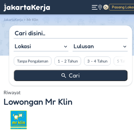
Pasang Loke
Gelap
JakartaKerja
>
Mr Klin
Lokasi
Lulusan
Tanpa Pengalaman
1 – 2 Tahun
3 – 4 Tahun
5 Tahun L
Riwayat
Lowongan
Mr Klin