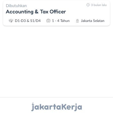
3 bulan lalu
Dibutuhkan
Accounting & Tax Officer
D1-D3 & S1/D4
1 - 4 Tahun
Jakarta Selatan
Administrasi
Bebas
Ahli
(Remote
Gizi
Work)
Ahli
Bekasi
Kecantikan
Bogor
Analis
Depok
Instagram
WhatsApp
/
Jakarta
Peneliti
Barat
X - Twitter
Telegram
Animator
Jakarta
Apoteker
Pusat
Kanal Lainnya..
Arsitek
Jakarta