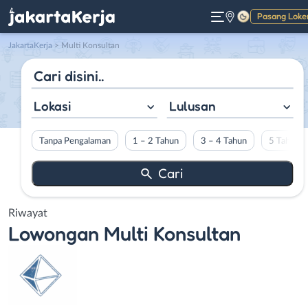
Pasang Loke
Gelap
JakartaKerja
>
Multi Konsultan
Lokasi
Lulusan
Tanpa Pengalaman
1 – 2 Tahun
3 – 4 Tahun
5 Tahun L
Riwayat
Lowongan
Multi Konsultan