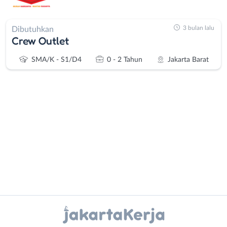
3 bulan lalu
Dibutuhkan
Crew Outlet
SMA/K - S1/D4
0 - 2 Tahun
Jakarta Barat
Administrasi
Bebas
Ahli
(Remote
Gizi
Work)
Ahli
Bekasi
Instagram
WhatsApp
Kecantikan
Bogor
Analis
Depok
X - Twitter
Telegram
/
Jakarta
Peneliti
Barat
Kanal Lainnya..
Animator
Jakarta