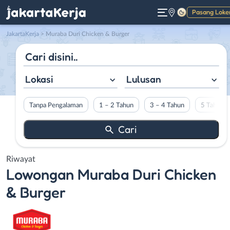
Pasang Loke
Gelap
JakartaKerja
>
Muraba Duri Chicken & Burger
Lokasi
Lulusan
Tanpa Pengalaman
1 – 2 Tahun
3 – 4 Tahun
5 Tahun L
Riwayat
Lowongan
Muraba Duri Chicken
& Burger