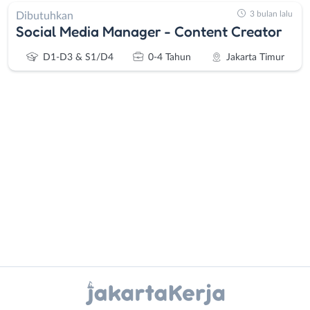
3 bulan lalu
Dibutuhkan
Social Media Manager - Content Creator
D1-D3 & S1/D4
0-4 Tahun
Jakarta Timur
Administrasi
Bebas
Ahli
(Remote
Gizi
Work)
Ahli
Bekasi
Kecantikan
Bogor
Analis
Depok
Instagram
WhatsApp
/
Jakarta
Peneliti
Barat
X - Twitter
Telegram
Animator
Jakarta
Apoteker
Pusat
Kanal Lainnya..
Arsitek
Jakarta