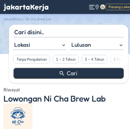
Pasang Loke
Gelap
JakartaKerja
>
Ni Cha Brew Lab
Lokasi
Lulusan
Tanpa Pengalaman
1 – 2 Tahun
3 – 4 Tahun
5 Tahun L
Riwayat
Lowongan
Ni Cha Brew Lab