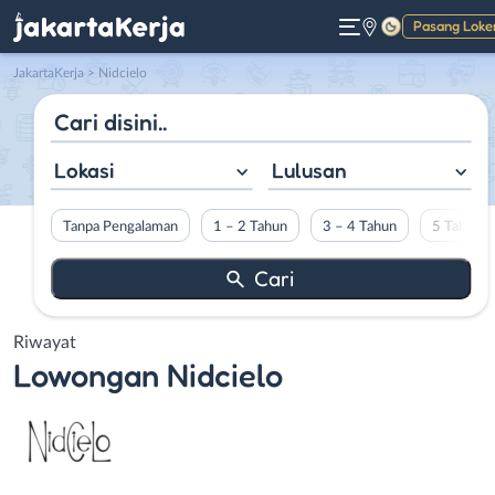
Pasang Loke
Gelap
JakartaKerja
>
Nidcielo
Lokasi
Lulusan
Tanpa Pengalaman
1 – 2 Tahun
3 – 4 Tahun
5 Tahun L
Riwayat
Lowongan
Nidcielo