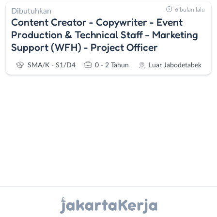
6 bulan lalu
Dibutuhkan
Content Creator - Copywriter - Event
Production & Technical Staff - Marketing
Support (WFH) - Project Officer
SMA/K - S1/D4
0 - 2 Tahun
Luar Jabodetabek
Administrasi
Bebas
Ahli
(Remote
Gizi
Work)
Ahli
Bekasi
Instagram
WhatsApp
Kecantikan
Bogor
Analis
Depok
X - Twitter
Telegram
/
Jakarta
Peneliti
Barat
Kanal Lainnya..