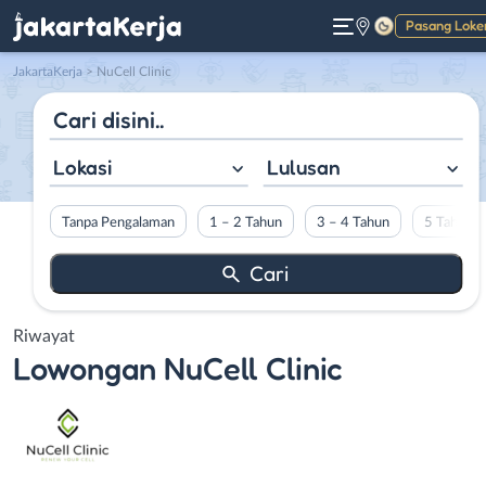
Pasang Loke
Gelap
JakartaKerja
>
NuCell Clinic
Lokasi
Lulusan
Tanpa Pengalaman
1 – 2 Tahun
3 – 4 Tahun
5 Tahun L
Riwayat
Lowongan
NuCell Clinic