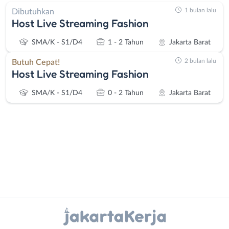
1 bulan lalu
Dibutuhkan
Host Live Streaming Fashion
SMA/K - S1/D4
1 - 2 Tahun
Jakarta Barat
2 bulan lalu
Butuh Cepat!
Host Live Streaming Fashion
SMA/K - S1/D4
0 - 2 Tahun
Jakarta Barat
Administrasi
Bebas
Ahli
(Remote
Instagram
WhatsApp
Gizi
Work)
Ahli
Bekasi
X - Twitter
Telegram
Kecantikan
Bogor
Analis
Depok
Kanal Lainnya..