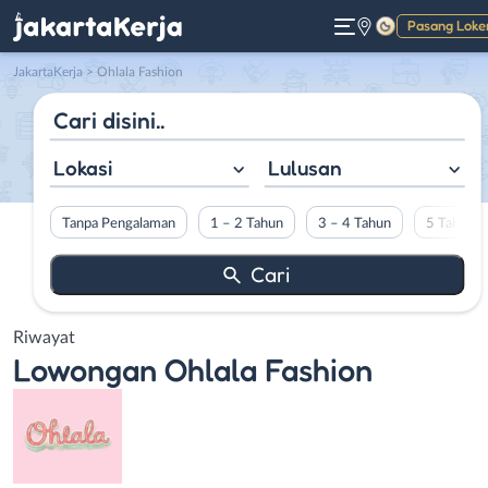
Pasang Loke
Gelap
JakartaKerja
>
Ohlala Fashion
Lokasi
Lulusan
Tanpa Pengalaman
1 – 2 Tahun
3 – 4 Tahun
5 Tahun L
Riwayat
Lowongan
Ohlala Fashion