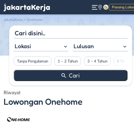
Pasang Loke
Gelap
JakartaKerja
>
Onehome
Lokasi
Lulusan
Tanpa Pengalaman
1 – 2 Tahun
3 – 4 Tahun
5 Tahun L
Riwayat
Lowongan
Onehome