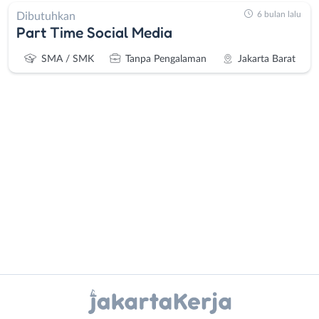
6 bulan lalu
Dibutuhkan
Part Time Social Media
SMA / SMK
Tanpa Pengalaman
Jakarta Barat
Administrasi
Bebas
Ahli
(Remote
Gizi
Work)
Ahli
Bekasi
Kecantikan
Bogor
Analis
Depok
Instagram
WhatsApp
/
Jakarta
Peneliti
Barat
X - Twitter
Telegram
Animator
Jakarta
Apoteker
Pusat
Kanal Lainnya..
Arsitek
Jakarta