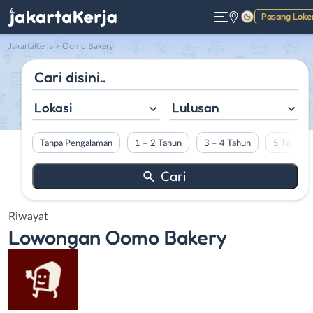
Pasang Loke
Gelap
JakartaKerja
>
Oomo Bakery
Lokasi
Lulusan
Tanpa Pengalaman
1 – 2 Tahun
3 – 4 Tahun
5 Tahun L
Riwayat
Lowongan
Oomo Bakery