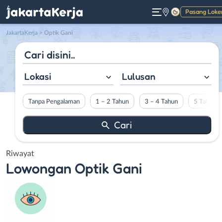
Pasang Loke
Gelap
JakartaKerja
>
Optik Gani
Lokasi
Lulusan
Tanpa Pengalaman
1 – 2 Tahun
3 – 4 Tahun
5 Tahun L
Riwayat
Lowongan
Optik Gani