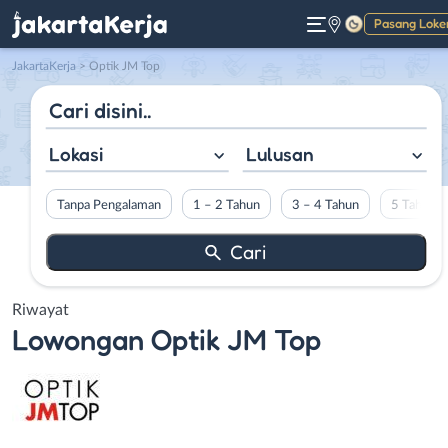
Pasang Loke
Gelap
JakartaKerja
>
Optik JM Top
Lokasi
Lulusan
Tanpa Pengalaman
1 – 2 Tahun
3 – 4 Tahun
5 Tahun L
Riwayat
Lowongan
Optik JM Top