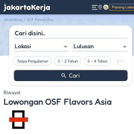
Pasang Loke
Gelap
JakartaKerja
>
OSF Flavors Asia
Lokasi
Lulusan
Tanpa Pengalaman
1 – 2 Tahun
3 – 4 Tahun
5 Tahun L
Riwayat
Lowongan
OSF Flavors Asia