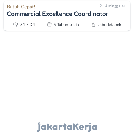
4 minggu lalu
Butuh Cepat!
Commercial Excellence Coordinator
S1 / D4
5 Tahun Lebih
Jabodetabek
Administrasi
Bebas
Ahli
(Remote
Gizi
Work)
Ahli
Bekasi
Kecantikan
Bogor
Analis
Depok
Instagram
WhatsApp
/
Jakarta
Peneliti
Barat
X - Twitter
Telegram
Animator
Jakarta
Apoteker
Pusat
Kanal Lainnya..
Arsitek
Jakarta