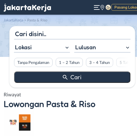
Pasang Loke
Gelap
JakartaKerja
>
Pasta & Riso
Lokasi
Lulusan
Tanpa Pengalaman
1 – 2 Tahun
3 – 4 Tahun
5 Tahun L
Riwayat
Lowongan
Pasta & Riso