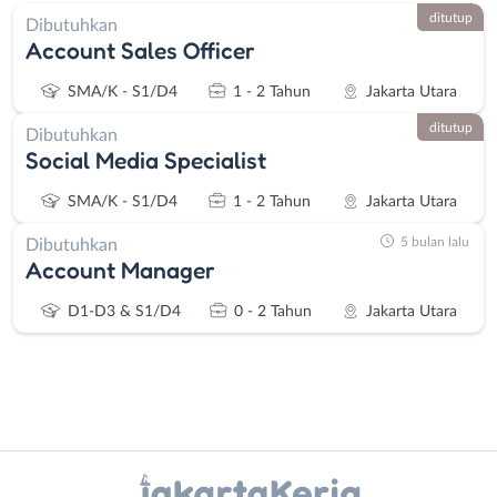
ditutup
Dibutuhkan
Account Sales Officer
SMA/K - S1/D4
1 - 2 Tahun
Jakarta Utara
ditutup
Dibutuhkan
Social Media Specialist
SMA/K - S1/D4
1 - 2 Tahun
Jakarta Utara
5 bulan lalu
Dibutuhkan
Account Manager
D1-D3 & S1/D4
0 - 2 Tahun
Jakarta Utara
Instagram
WhatsApp
Administrasi
Bebas
X - Twitter
Telegram
Ahli
(Remote