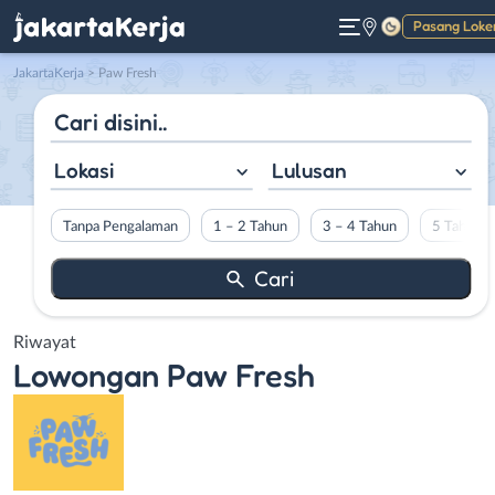
Pasang Loke
Gelap
JakartaKerja
>
Paw Fresh
Lokasi
Lulusan
Tanpa Pengalaman
1 – 2 Tahun
3 – 4 Tahun
5 Tahun L
Riwayat
Lowongan
Paw Fresh