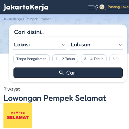
Pasang Loke
Gelap
JakartaKerja
>
Pempek Selamat
Lokasi
Lulusan
Tanpa Pengalaman
1 – 2 Tahun
3 – 4 Tahun
5 Tahun L
Riwayat
Lowongan
Pempek Selamat