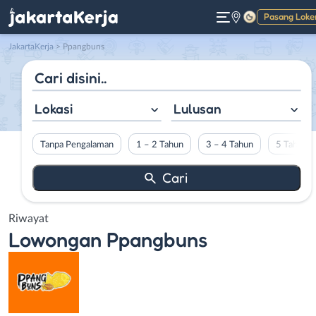
Pasang Loke
Gelap
JakartaKerja
>
Ppangbuns
Lokasi
Lulusan
Tanpa Pengalaman
1 – 2 Tahun
3 – 4 Tahun
5 Tahun L
Riwayat
Lowongan
Ppangbuns