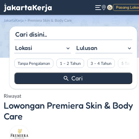
Pasang Loke
Gelap
JakartaKerja
>
Premiera Skin & Body Care
Lokasi
Lulusan
Tanpa Pengalaman
1 – 2 Tahun
3 – 4 Tahun
5 Tahun L
Riwayat
Lowongan
Premiera Skin & Body
Care