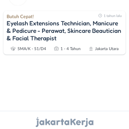
1 tahun lalu
Butuh Cepat!
Eyelash Extensions Technician, Manicure
& Pedicure - Perawat, Skincare Beautician
& Facial Therapist
SMA/K - S1/D4
1 - 4 Tahun
Jakarta Utara
Administrasi
Bebas
Ahli
(Remote
Instagram
WhatsApp
Gizi
Work)
Ahli
Bekasi
X - Twitter
Telegram
Kecantikan
Bogor
Analis
Depok
Kanal Lainnya..
/
Jakarta