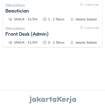
1 tahun lalu
Dibutuhkan
Beautician
SMA/K - S1/D4
1 - 2 Tahun
Jakarta Selatan
2 tahun lalu
Dibutuhkan
Front Desk (Admin)
SMA/K - S1/D4
0 - 2 Tahun
Jakarta Selatan
Administrasi
Bebas
Ahli
(Remote
Instagram
WhatsApp
Gizi
Work)
Ahli
Bekasi
X - Twitter
Telegram
Kecantikan
Bogor
Analis
Depok
Kanal Lainnya..