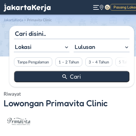
Pasang Loke
Gelap
JakartaKerja
>
Primavita Clinic
Lokasi
Lulusan
Tanpa Pengalaman
1 – 2 Tahun
3 – 4 Tahun
5 Tahun L
Riwayat
Lowongan
Primavita Clinic