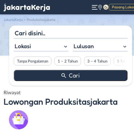
Pasang Loke
Gelap
JakartaKerja
>
Produksitasjakarta
Lokasi
Lulusan
Tanpa Pengalaman
1 – 2 Tahun
3 – 4 Tahun
5 Tahun L
Riwayat
Lowongan
Produksitasjakarta